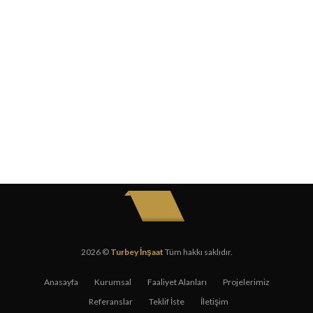
2026 ©
Turbey İnşaat
Tüm hakkı saklıdır.
Anasayfa
Kurumsal
Faaliyet Alanları
Projelerimiz
Referanslar
Teklif İste
İletişim