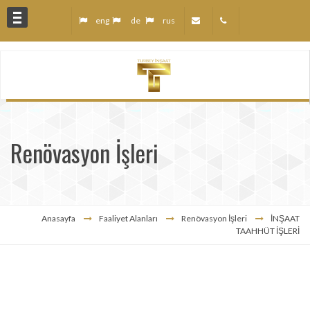
eng
de
rus
anları
Renövasyon İşleri
z
r
Anasayfa
Faaliyet Alanları
Renövasyon İşleri
İNŞAAT
TAAHHÜT İŞLERİ