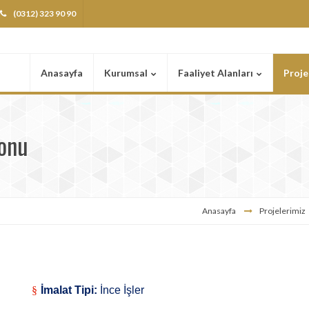
(0312) 323 90 90
Anasayfa
Kurumsal
Faaliyet Alanları
Proje
lonu
Anasayfa
Projelerimiz
§
İmalat Tipi:
İnce İşler