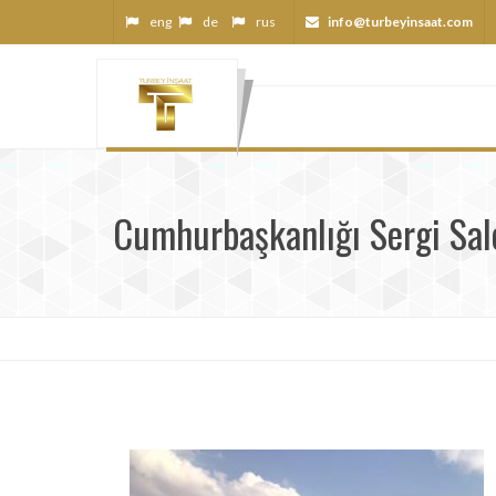
eng
de
rus
info@turbeyinsaat.com
Cumhurbaşkanlığı Sergi Sa