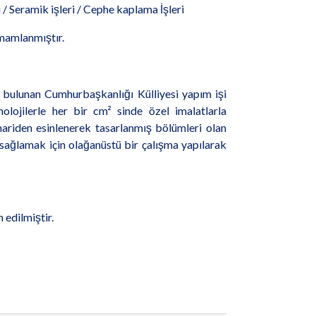
i / Seramik işleri / Cephe kaplama İşleri
mamlanmıştır.
de bulunan Cumhurbaşkanlığı Külliyesi yapım işi
lojilerle her bir cm² sinde özel imalatlarla
ariden esinlenerek tasarlanmış bölümleri olan
 sağlamak için olağanüstü bir çalışma yapılarak
m edilmiştir.