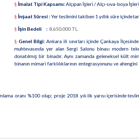
İmalat Tipi Kapsamı:
Alçıpan İşleri / Alçı-sıva-boya İşler
§
İnşaat Süresi :
Yer teslimini takiben 1 yıllık süre içinde
ta
§
İşin Bedeli :
8.650.000 TL
§
Genel Bilgi:
Ankara ili sınırları içinde Çankaya İlçesin
§
muhtevasında yer alan Sergi Salonu binası modern tekno
donatılmış bir binadır. Aynı zamanda geleneksel kült mim
binanın mimari farklılıklarının entegrasyonunu ve ahengini
mlama
oranı
%100
olup;
proje
2018
yılı ilk
yarısı
içerisinde tesli