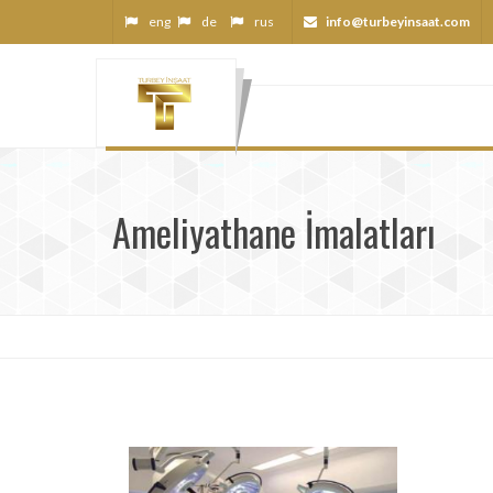
eng
de
rus
info@turbeyinsaat.com
Ameliyathane İmalatları